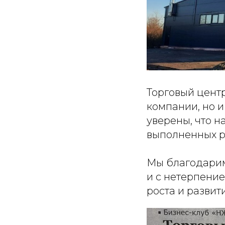
Торговый центр
компании, но 
уверены, что н
выполненных ра
Мы благодарим 
и с нетерпени
роста и разви