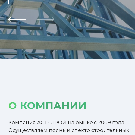
О КОМПАНИИ
Компания АСТ СТРОЙ на рынке с 2009 года.
Осуществляем полный спектр строительных
услуг, от проектирования здания и
подготовки здания до монтажа сэндвич-
панелей, а также реализуем сдачу
строительных объектов «под ключ» в
качестве генподрядчика.
Компания начинала свой путь с розничной
торговли строительными материалами,
монтажом металлоконструкций и сэндвич-
панелей, позже запустили своё
производство металлоконструкций.
В штате есть своя команда
профессиональных проектировщиков, что