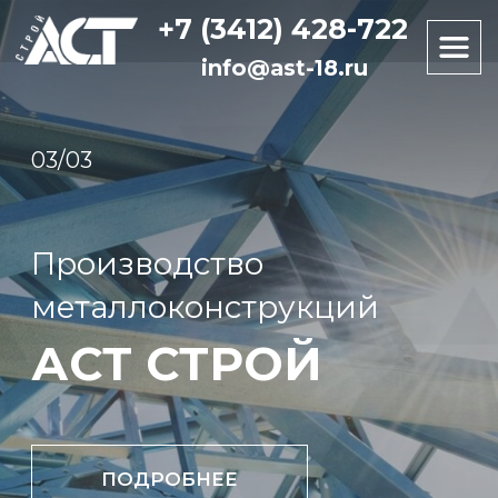
+7 (3412) 428-722
+7 (3412) 428-722
info@ast-18.ru
info@ast-18.ru
03/03
Проектир
Производство
и строите
металлоконструкций
«под ключ
АСТ СТРОЙ
АСТ С
ПОДРОБНЕЕ
О КОМП