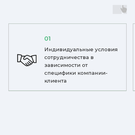
Политика конфиденциальности
Обратная связь
info@ast-18.ru
+7 (3412) 428-722
г. Ижевск, ул. Вадима Сивкова
150, оф. 401
ЗАКАЗАТЬ ЗВОНОК
Нажмите «ОК», если вы
соглашаетесь с
условиями
использования файлов cookie и
ОК
и
обработки
. Запретить обработку cookie вы
можете через браузер