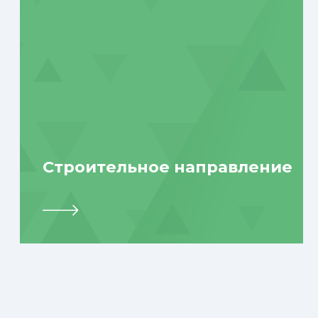
ОТЗЫВЫ НАШИХ
КЛИЕНТОВ
От имени компании ООО "РИОЛ"
Мы, команда О
хотим выразить искреннюю
выразить свою
благодарность и
благодарность 
признательность строительной
партнерство в 
компании «АСТ Групп» за
строительства.
профессионализм и
сотрудничеств
высокое качество работы,
как надежный п
выполненную на нашем объекте.
поддержать и 
наших строител
Директор ООО "РИОЛ"
ООО "СК КАНТ"
Благодарственное письмо
Благодарствен